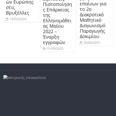
ών Ευρώπης
επαίνων για
Πιστοποίηση
στις
το 2ο
ς Επάρκειας
Βρυξέλλες
Διακρατικό
της
16/02/2024
Μαθητικό
Ελληνομάθει
Διαγωνισμό
ας Μαΐου
Παραγωγής
2022 –
Δοκιμίου
Έναρξη
εγγραφών
20/06/2023
01/03/2022