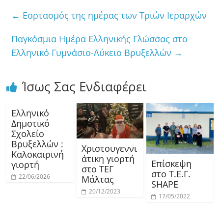
←
Εορτασμός της ημέρας των Τριών Ιεραρχών
Παγκόσμια Ημέρα Ελληνικής Γλώσσας στο
Ελληνικό Γυμνάσιο-Λύκειο Βρυξελλών
→
Ίσως Σας Ενδιαφέρει
Ελληνικό
Δημοτικό
Σχολείο
Βρυξελλών :
Χριστουγεννι
Καλοκαιρινή
άτικη γιορτή
Επίσκεψη
γιορτή
στο ΤΕΓ
στο Τ.Ε.Γ.
22/06/2026
Μάλτας
SHAPE
20/12/2023
17/05/2022